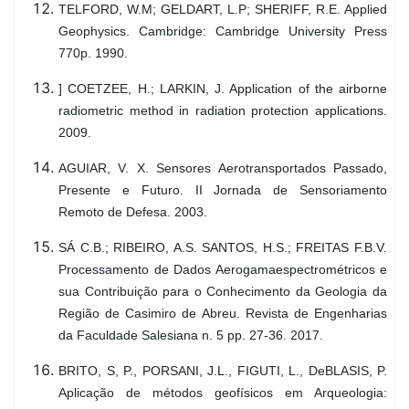
TELFORD, W.M; GELDART, L.P; SHERIFF, R.E. Applied
Geophysics. Cambridge: Cambridge University Press
770p. 1990.
] COETZEE, H.; LARKIN, J. Application of the airborne
radiometric method in radiation protection applications.
2009.
AGUIAR, V. X. Sensores Aerotransportados Passado,
Presente e Futuro. II Jornada de Sensoriamento
Remoto de Defesa. 2003.
SÁ C.B.; RIBEIRO, A.S. SANTOS, H.S.; FREITAS F.B.V.
Processamento de Dados Aerogamaespectrométricos e
sua Contribuição para o Conhecimento da Geologia da
Região de Casimiro de Abreu. Revista de Engenharias
da Faculdade Salesiana n. 5 pp. 27-36. 2017.
BRITO, S, P., PORSANI, J.L., FIGUTI, L., DeBLASIS, P.
Aplicação de métodos geofísicos em Arqueologia: