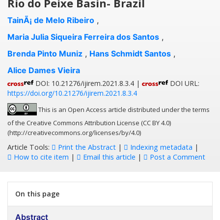
Rio do Peixe Basin- Brazil
TainÃ¡ de Melo Ribeiro
,
Maria Julia Siqueira Ferreira dos Santos
,
Brenda Pinto Muniz
,
Hans Schmidt Santos
,
Alice Dames Vieira
DOI: 10.21276/ijirem.2021.8.3.4 |
DOI URL:
https://doi.org/10.21276/ijirem.2021.8.3.4
This is an Open Access article distributed under the terms
of the Creative Commons Attribution License (CC BY 4.0)
(http://creativecommons.org/licenses/by/4.0)
Article Tools:
Print the Abstract
|
Indexing metadata
|
How to cite item
|
Email this article
|
Post a Comment
On this page
Abstract