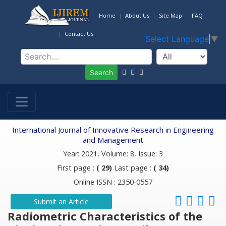
Home
About Us
Site Map
FAQ
Contact Us
Select Language
▼
Search
International Journal of Innovative Research in Engineering
and Management
Year: 2021, Volume: 8, Issue: 3
First page :
( 29)
Last page :
( 34)
Online ISSN : 2350-0557
Submit an Article
Radiometric Characteristics of the