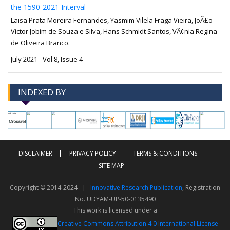
the 1590-2021 Interval
Laisa Prata Moreira Fernandes, Yasmim Vilela Fraga Vieira, JoÃ£o
Victor Jobim de Souza e Silva, Hans Schmidt Santos, VÃ¢nia Regina
de Oliveira Branco.
July 2021 - Vol 8, Issue 4
INDEXED BY
-->
-->
DISCLAIMER
PRIVACY POLICY
TERMS & CONDITIONS
SITE MAP
Copyright © 2014-2024 |
Innovative Research Publication
, Registration
No. UDYAM-UP-50-0135490
This work is licensed under a
Creative Commons Attribution 4.0 International License