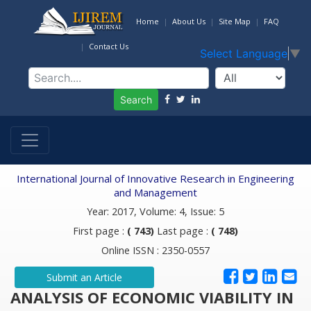
Home
About Us
Site Map
FAQ
Contact Us
Select Language
▼
Search
International Journal of Innovative Research in Engineering
and Management
Year: 2017, Volume: 4, Issue: 5
First page :
( 743)
Last page :
( 748)
Online ISSN : 2350-0557
Submit an Article
ANALYSIS OF ECONOMIC VIABILITY IN