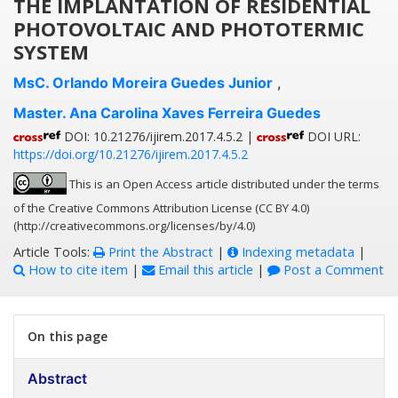
THE IMPLANTATION OF RESIDENTIAL
PHOTOVOLTAIC AND PHOTOTERMIC
SYSTEM
MsC. Orlando Moreira Guedes Junior
,
Master. Ana Carolina Xaves Ferreira Guedes
DOI: 10.21276/ijirem.2017.4.5.2 |
DOI URL:
https://doi.org/10.21276/ijirem.2017.4.5.2
This is an Open Access article distributed under the terms
of the Creative Commons Attribution License (CC BY 4.0)
(http://creativecommons.org/licenses/by/4.0)
Article Tools:
Print the Abstract
|
Indexing metadata
|
How to cite item
|
Email this article
|
Post a Comment
On this page
Abstract