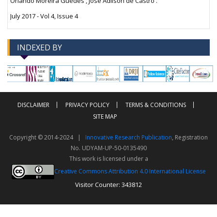
Orlando Moreira Guedes , Jose Adilson de Castro .
July 2017 - Vol 4, Issue 4
INDEXED BY
-->
-->
DISCLAIMER
PRIVACY POLICY
TERMS & CONDITIONS
SITE MAP
Copyright © 2014-2024 |
Innovative Research Publication
, Registration
No. UDYAM-UP-50-0135490
This work is licensed under a
Creative Commons Attribution 4.0 International License
Visitor Counter: 343812